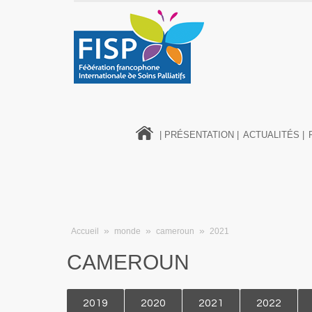
| PRÉSENTATION |
ACTUALITÉS |
»
»
»
Accueil
monde
cameroun
2021
CAMEROUN
2019
2020
2021
2022