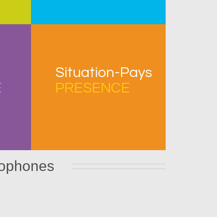
Situation-Pays
E
PRESENCE
ncophones