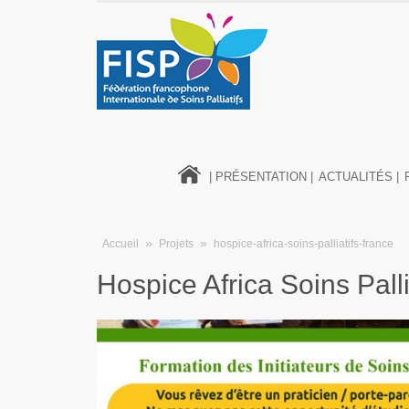
| PRÉSENTATION |
ACTUALITÉS |
»
»
Accueil
Projets
hospice-africa-soins-palliatifs-france
Hospice Africa Soins Pall