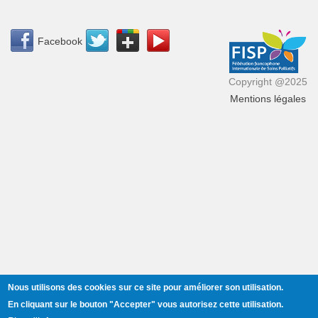
Facebook
Copyright @2025
Mentions légales
Lire la suite
de Hommage en ligne au Dr Balfour Mount
(1939-2025)
35ᵉ Congrès annuel de l’AQSP – Appel à
communications
L’Association québécoise de soins palliatifs (AQSP)
a le
plaisir d’annoncer la tenue de son
35ᵉ Congrès annuel
, qui se
déroulera
les
Lire la suite
de 35ᵉ Congrès annuel de l’AQSP – Appel à
Nous utilisons des cookies sur ce site pour améliorer son utilisation.
communications
En cliquant sur le bouton
"Accepter"
vous autorisez cette utilisation.