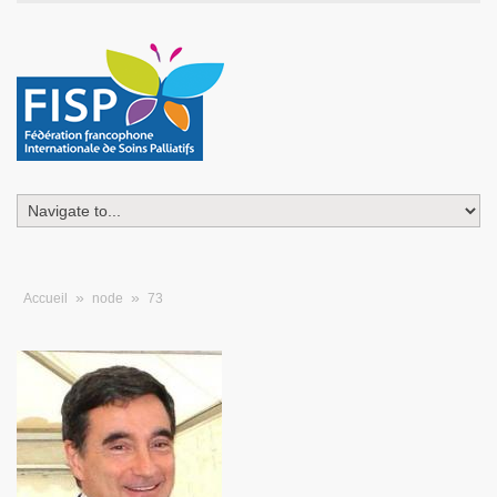
»
»
Accueil
node
73